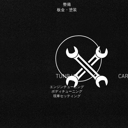
整備
板金・塗装
TUNR UP
​CA
エンジンチューニング
ボディチューニング
​現車セッティング