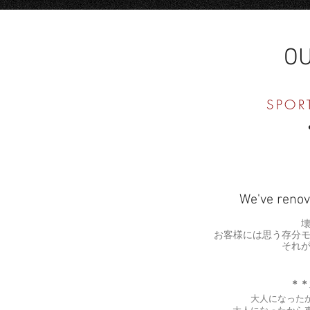
O
SPOR
We've renov
お客様には思う存分
それが
＊＊
大人になった