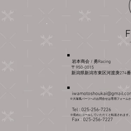
F
​■
​
岩本商会 / 勇Racing
〒950-0
015
新潟県新潟市東区河渡庚274
■
iwamotoshoukai@gmail.co
※大塚風パーツへのお問合せは専用フォームか
Tel : 025
-256-7226
※長めにコールしていただくと転送されます
​ F
ax : 025-256-7227