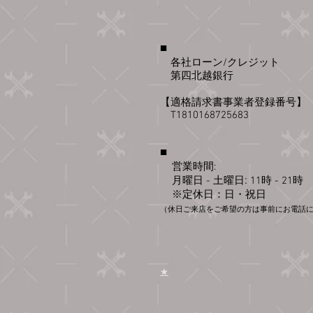
■
​
各社ローン
​/ク
レジット
​ 第四北
越銀
行
​【適格請求書事業者登録番号】
​ T1810168725683
■
営業時間:
:
月曜日 - 土曜日
11時 - 21時​​​
​
※定休日：日・祝日
（休日ご来店をご希望の方は事前にお電話
​★​