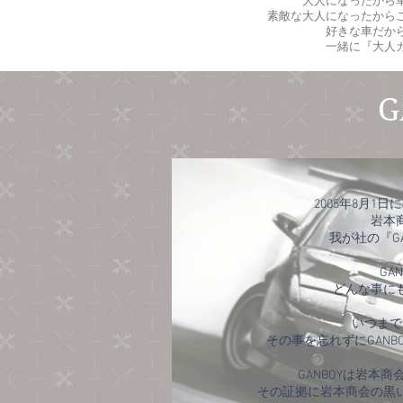
大人になったから
素敵な大人になったから
好きな車だか
一緒に『大人
G
2005年8月1
岩本
我が社の『G
GA
どんな事に
いつまで
その事を忘れずにGAN
GANBOYは岩本
​その証拠に岩本商会の