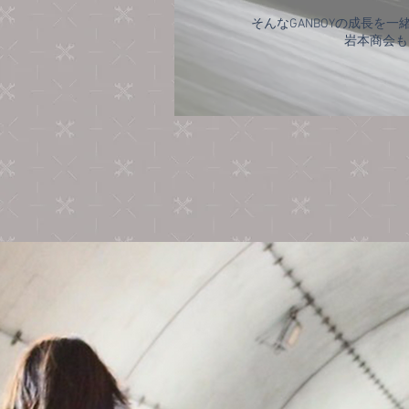
そんなGANBOYの成長を
​岩本商会